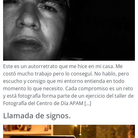
Este es un autorretrato que me hice en mi casa. Me
costó mucho trabajo pero lo conseguí. No hablo, pero
escucho y consigo que mi entorno entienda en todo
momento lo que necesito. Cada compromiso es un reto
y está fotografía forma parte de un ejercicio del taller de
Fotografía del Centro de Día APAM […]
Llamada de signos.