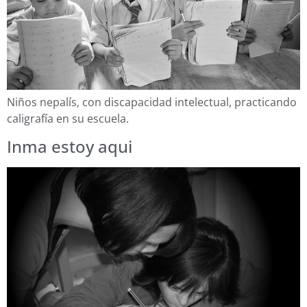
Niños nepalís, con discapacidad intelectual, practicando
caligrafía en su escuela.
Inma estoy aqui