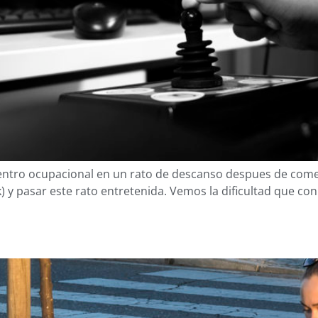
entro ocupacional en un rato de descanso despues de comer
 y pasar este rato entretenida. Vemos la dificultad que con