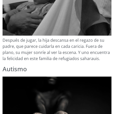
Después de jugar, la hija descansa en el regazo de su
padre, que parece cuidarla en cada caricia. Fuera de
plano, su mujer sonríe al ver la escena. Y uno encuentra
la felicidad en este familia de refugiados saharauis.
Autismo