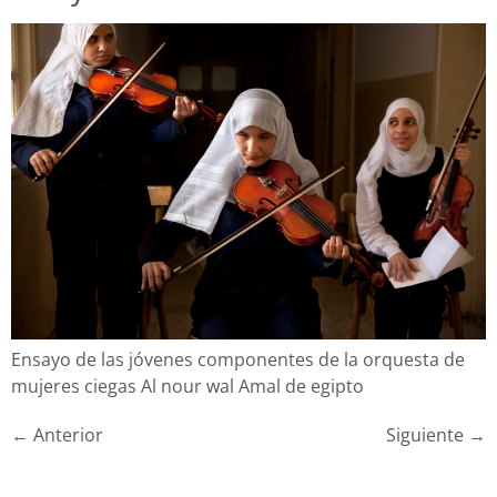
Ensayo de las jóvenes componentes de la orquesta de
mujeres ciegas Al nour wal Amal de egipto
←
Anterior
Siguiente
→