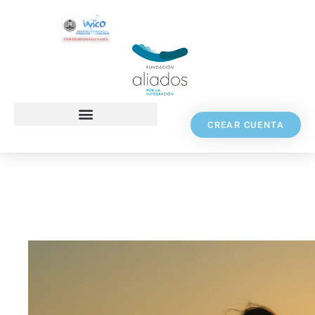
CREAR CUENTA
” Allá, lejos…”